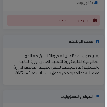
بكالوريوس
انتهى موعد التقديم
وصف الوظيفة
يعلن ديوان الموظفين العام وبالتنسيق مع الجهات
الحكومية التالية:(وزارة التعليم العالي، وزارة المالية
والتخطيط) عن حاجتهم لشغل وظيفة (موظف اداري)
وفقاً للعدد المدرج في جدول تشكيلات وظائف 2025.
المهام والمسؤوليات