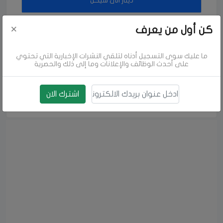
دينار الى شيكل
×
كن أول من يعرف
شيكل الى دينار
ما عليك سوى التسجيل أدناه لتلقي النشرات الإخبارية التي تحتوي
على أحدث الوظائف والإعلانات وما إلى ذلك والحصرية
يورو الى شيكل
اشترك الان
بريد الالكتروني
شيكل الى يورو