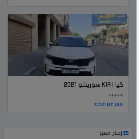
كيا | KIA سورينتو 2021
قلقيلية
سعر غير محدد
إعلان مميز