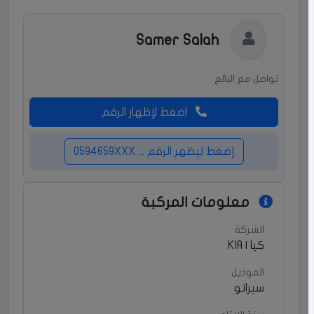
Samer Salah
تواصل مع البائع
اضغط لإظهار الرقم
إضغط ليظهر الرقم ... 0594659XXX
معلومات المركبة
الشركة
كيا | KIA
الموديل
سيراتو