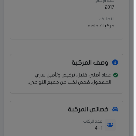
سنة الإنتاج
2017
التصنيف
مركبات خاصه
وصف المركبة
عداد أصلي قليل، ترخيص وتأمين ساري
المفعول، فحص نخب من جميع النواحي.
خصائص المركبة
عدد الركاب
4+1