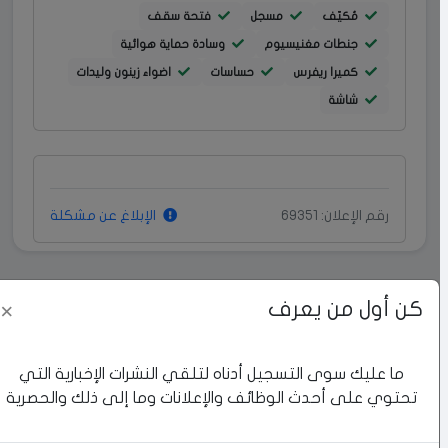
مُكيّف
مسجل
فتحة سقف
جنطات مغنيسيوم
وسادة حماية هوائية
كميرا ريفرس
حساسات
اضواء زينون وليدات
شاشة
رقم الإعلان: 69351
الإبلاغ عن مشكلة
كن أول من يعرف
×
إعلانات مشابهة
ما عليك سوى التسجيل أدناه لتلقي النشرات الإخبارية التي
تحتوي على أحدث الوظائف والإعلانات وما إلى ذلك والحصرية