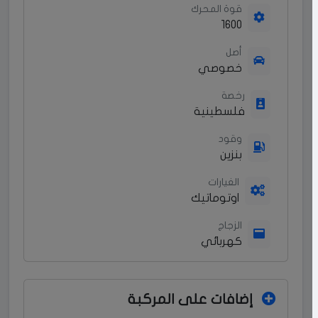
قوة المحرك
1600
أصل
خصوصي
رخصة
فلسطينية
وقود
بنزين
الغيارات
اوتوماتيك
الزجاج
كهربائي
إضافات على المركبة