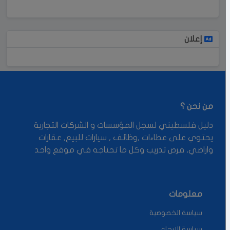
إعلان
من نحن ؟
دليل فلسطيني لسجل المؤسسات و الشركات التجارية
يحتوي على عطاءات ,وظائف , سيارات للبيع, عقارات
واراضي, فرص تدريب وكل ما تحتاجه في موقع واحد
معلومات
سياسة الخصوصية
سياسة الارجاع