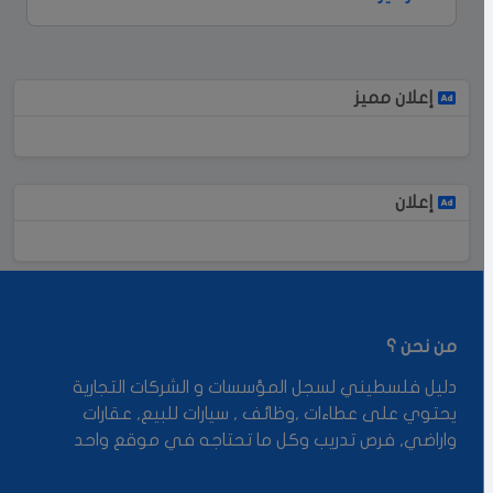
إعلان مميز
إعلان
من نحن ؟
دليل فلسطيني لسجل المؤسسات و الشركات التجارية
يحتوي على عطاءات ,وظائف , سيارات للبيع, عقارات
واراضي, فرص تدريب وكل ما تحتاجه في موقع واحد