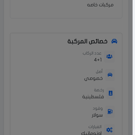
مركبات خاصه
خصائص المركبة
عدد الركاب
4+1
أصل
خصوصي
رخصة
فلسطينية
وقود
سولار
الغيارات
اوتوماتيك