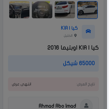
كيا | KIA
الخليل
كيا | KIA اوبتيما 2016
65000 شيكل
تاريخ العرض:
انتهى عرض
Ahmad Abo Imad