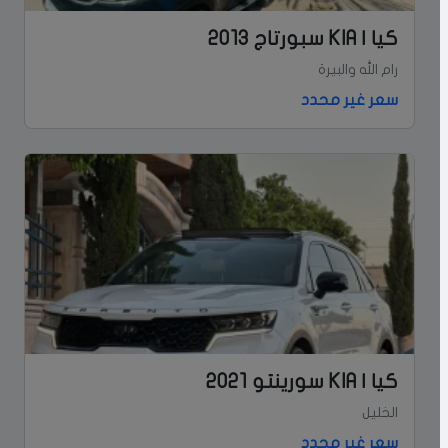
كيا | KIA سبورتاج 2013
رام الله والبيرة
سعر غير محدد
كيا | KIA سورينتو 2021
الخليل
سعر غير محدد