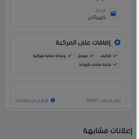
الزجاج
كهربائي
إضافات على المركبة
مُكيّف
مسجل
وسادة حماية هوائية
فتحة سقف بانوراما
رقم الإعلان: 69307
الإبلاغ عن مشكلة
إعلانات مشابهة