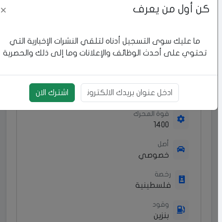
كن أول من يعرف
ميكانيكيات بحالة ممتازة، غرفة الشركة، ترخيص
×
وتأمين ساري المفعول، تنازل مباشر.
ما عليك سوى التسجيل أدناه لتلقي النشرات الإخبارية التي
تحتوي على أحدث الوظائف والإعلانات وما إلى ذلك والحصرية
خصائص المركبة
عدد الركاب
اشترك الان
4+1
بريد الالكتروني
قوة المحرك
1400
أصل
خصوصي
رخصة
فلسطينية
وقود
بنزين