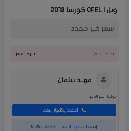
اوبل | OPEL كورسا 2013
سعر غير محدد
تاريخ العرض:
انتهى عرض
مهند سلمان
تواصل مع البائع
اضغط لإظهار الرقم
إضغط ليظهر الرقم ... 0595713XXX