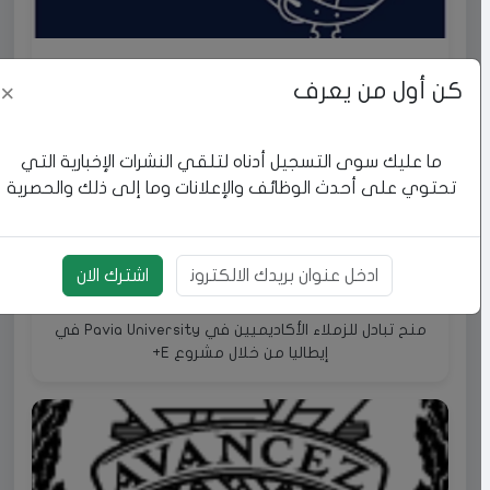
منح دراسية للدراسات العليا (الماجستير والدكتوراه) تحت
كن أول من يعرف
×
إطار منحة Rhodes Scholarship
ما عليك سوى التسجيل أدناه لتلقي النشرات الإخبارية التي
تحتوي على أحدث الوظائف والإعلانات وما إلى ذلك والحصرية
اشترك الان
بريد الالكتروني
منح تبادل للزملاء الأكاديميين في Pavia University في
إيطاليا من خلال مشروع E+