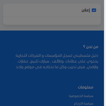
إعلان
من نحن ؟
دليل فلسطيني لسجل المؤسسات و الشركات التجارية
يحتوي على عطاءات ,وظائف , سيارات للبيع, عقارات
واراضي, فرص تدريب وكل ما تحتاجه في موقع واحد
معلومات
سياسة الخصوصية
سياسة الارجاع