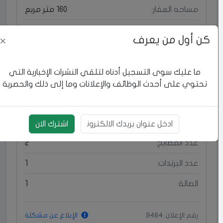
مساحه العقار:
160 متر مربع
مساحه الارض:
300 متر مربع
كن أول من يعرف
×
العنوان:
طوباس - وسط البلد - البلد القديمه
ما عليك سوى التسجيل أدناه لتلقي النشرات الإخبارية التي
ماذا يوجد في العقار؟
تحتوي على أحدث الوظائف والإعلانات وما إلى ذلك والحصرية
عدد الغرف:
4
عدد الحمامات:
2
اشترك الان
بريد الالكتروني
عدد المطابخ:
2
عدد البرندات:
1
الصالة:
1
رقم الإعلان: 9484
الإبلاغ عن مشكلة