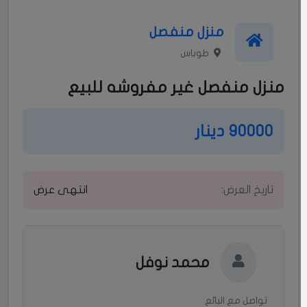
منزل منفصل
طوباس
منزل منفصل غير مفروشه للبيع
90000 دينار
تاريخ العرض:
انتهى عرض
محمد نوفل
تواصل مع البائع