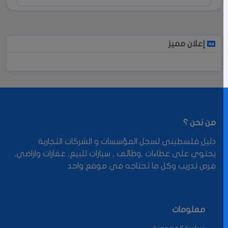
إعلان مميز
من نحن ؟
دليل فلسطيني لسجل المؤسسات و الشركات التجارية
يحتوي على عطاءات ,وظائف , سيارات للبيع, عقارات واراضي,
فرص تدريب وكل ما تحتاجه في موقع واحد
معلومات