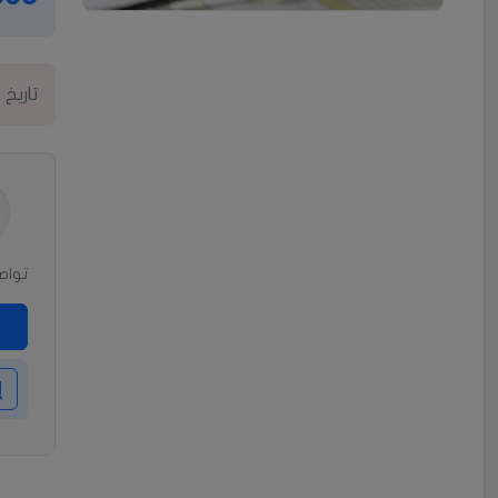
تاريخ 
تواصل
إ