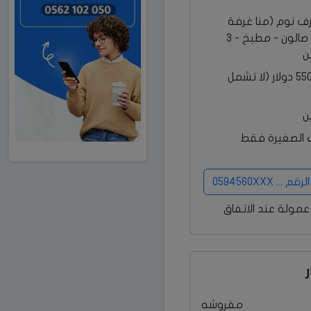
ة من 3 غرف نوم (منا غرفة
ماستر) - صالة - صالون - مطبخ - 3
ن
الاجرة الشهرية 550 دولار (لا تشمل
ن
ت الصغيرة فقط
 0594560XXX
عمولة عند الاتفاق
مفروشه