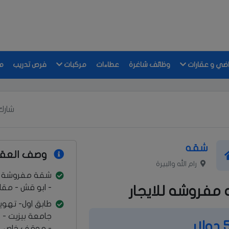
اضي و عقارات
وظائف شاغرة
عطاءات
مركبات
فرص تدريب
م
شارك 
شقه
وصف العقا
رام الله والبيرة
شقة مفروشة للايج
- ابو قش - مقا
مفروشه للايجار
طابق اول- تهوية
ار
- موقف خاص