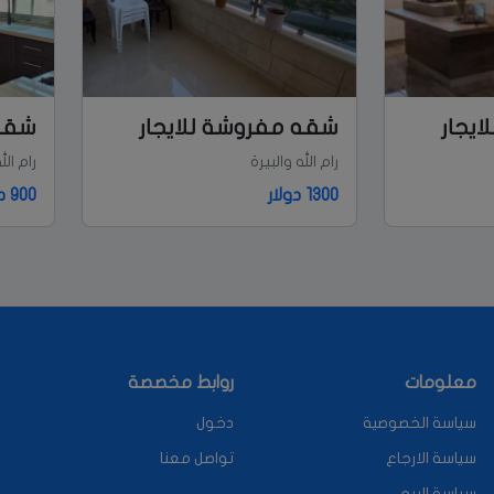
يجار
شقه مفروشة للايجار
شقه 
رام الله والبيرة
رام الل
1300 دولار
900 دولار
معلومات
روابط مخصصة
سياسة الخصوصية
دخول
سياسة الارجاع
تواصل معنا
سياسة البيع