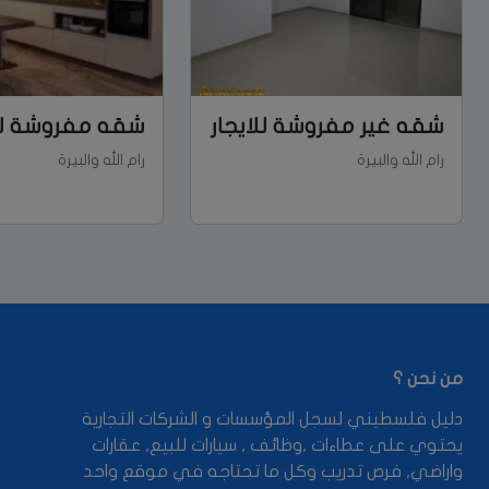
شقه غير مفروشة للايجار
شقه مفروشة للا
رام الله والبيرة
رام الله والبيرة
من نحن ؟
دليل فلسطيني لسجل المؤسسات و الشركات التجارية
يحتوي على عطاءات ,وظائف , سيارات للبيع, عقارات
واراضي, فرص تدريب وكل ما تحتاجه في موقع واحد