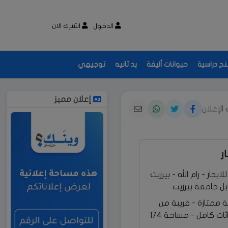
الدخول
اشترك الان
نح دراسية
حيوانات أليفة
يد ثانيه
توجيهي
إعلان مميز
الإعلان
ر
ار - رام الله - بيرزيت
بل جامعة بيرزيت
 ممتازة - قريبة من
جامعة بيزيت - اثاث كامل - مساحة 174