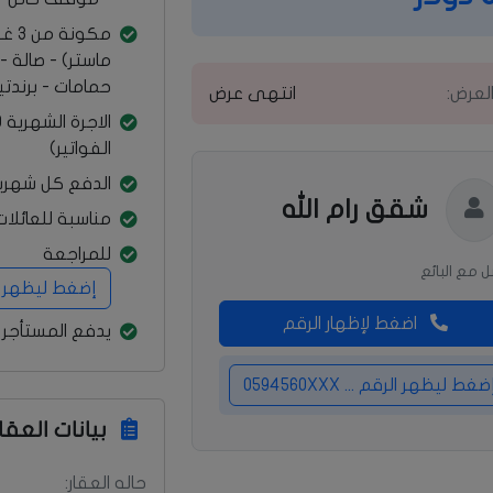
مكون
حمامات - برندتي
العرض:
انتهى عرض
الفواتير)
الدفع كل شهري
شقق رام الله
مناسبة للعائلا
للمراجعة
 مع البائع
إضغط ليظهر الرقم ...
اضغط لإظهار الرقم
يدفع المستأجر 
ضغط ليظهر الرقم ... 0594560XXX
بيانات العقار
حاله العقار: