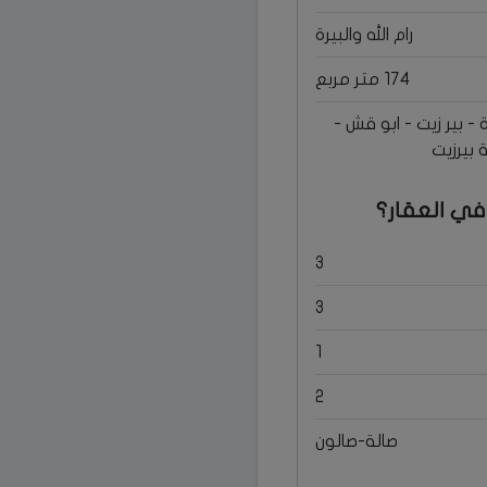
رام الله والبيرة
174 متر مربع
رة - بير زيت - ابو قش -
بيرزيت
في العقار؟
3
3
1
2
صالة-صالون