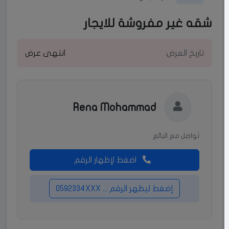
شقه غير مفروشة للايجار
تاريخ العرض:
انتهى عرض
Rena Mohammad
تواصل مع البائع
اضغط لإظهار الرقم
إضغط ليظهر الرقم ... 0592334XXX