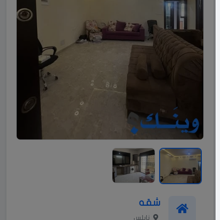
شقه
نابلس