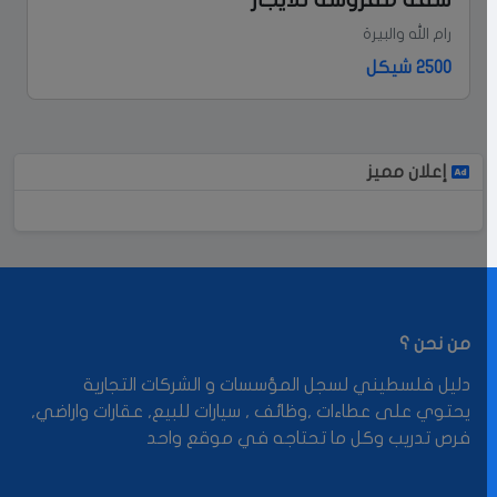
رام الله والبيرة
2500 شيكل
إعلان مميز
من نحن ؟
دليل فلسطيني لسجل المؤسسات و الشركات التجارية
يحتوي على عطاءات ,وظائف , سيارات للبيع, عقارات واراضي,
فرص تدريب وكل ما تحتاجه في موقع واحد