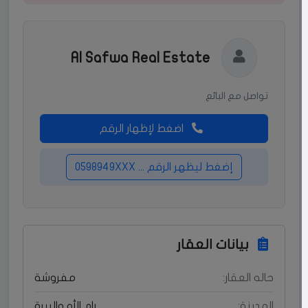
Al Safwa Real Estate
تواصل مع البائع
اضغط لإظهار الرقم
إضغط ليظهر الرقم ... 0598949XXX
بيانات العقار
حاله العقار:
مفروشة
المدينة:
رام الله والبيرة