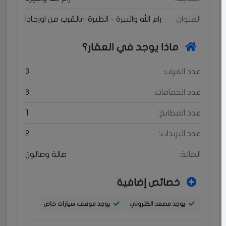
العنوان:
رام الله والبيرة - الطيرة -بالقرب من اورجادا
ماذا يوجد في العقار؟
عدد الغرف:
3
عدد الحمامات:
3
عدد المطابخ:
1
عدد البرندات:
2
الصالة:
صالة وصالون
خصائص إضافية
يوجد مصعد الكتروني
يوجد موقف سيارات خاص