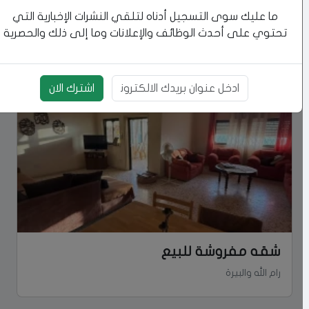
شقه غير مفروشة للبيع
ما عليك سوى التسجيل أدناه لتلقي النشرات الإخبارية التي
تحتوي على أحدث الوظائف والإعلانات وما إلى ذلك والحصرية
رام الله والبيرة
145000 دولار
اشترك الان
بريد الالكتروني
شقه مفروشة للبيع
رام الله والبيرة