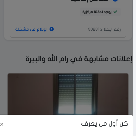
يوجد تدفئة مركزية
رقم الإعلان: 30281
الإبلاغ عن مشكلة
إعلانات مشابهة في رام الله والبيرة
كن أول من يعرف
×