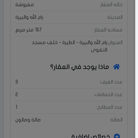
حاله العقار:
مفروشة
المدينة:
رام الله والبيرة
مساحه العقار:
157 متر مربع
العنوان:
رام الله والبيرة - الطيرة - خلف مسجد
التقوى
ماذا يوجد في العقار؟
عدد الغرف:
3
عدد الحمامات:
2
عدد المطابخ:
1
الصالة:
صالة وصالون
خصائص إضافية