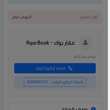
تاريخ العرض:
انتهى عرض
عقار بوك - AqarBook
تواصل مع البائع
اضغط لإظهار الرقم
إضغط ليظهر الرقم ... 0593999XXX
وصف العقار