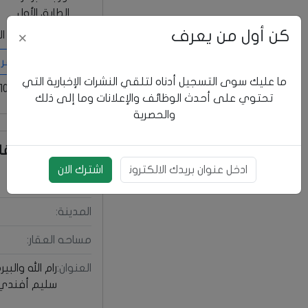
الطابق الأول
كن أول من يعرف
للتواصل على ال
×
إضغط ليظهر الرقم ...
ما عليك سوى التسجيل أدناه لتلقي النشرات الإخبارية التي
رقم الشقة: 1109
تحتوي على أحدث الوظائف والإعلانات وما إلى ذلك
والحصرية
بيانات العقار
بريد الالكتروني
اشترك الان
حاله العقار:
المدينة:
مساحه العقار:
العنوان:
رام الله والبي
سليم أفندي