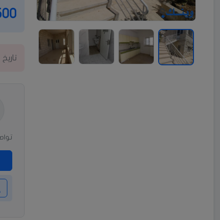
2500 د
تاريخ 
تواصل
إ