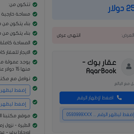
تتكون من:
ولار
مساحة خارجية 
بناء يتكون من 
بناء يتكون من 
العرض:
انتهى عرض
المساحة كاملة 1200 مت
الايجار للعقار كامل 2500 
عقار بوك -
يوجد عمولة م
منها 15 دولار عند معاينة الشقه
AqarBook
تواصل مع مكتب
 مع البائع
إضغط ليظهر الرقم ...
اضغط لإظهار الرقم
إضغط ليظهر الرقم ...
ضغط ليظهر الرقم ... 0593999XXX
موقع مكتبنا ال
الطيرة - نزول ز
اورجادا برغر - ع