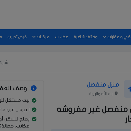
اضي و عقارات
وظائف شاغرة
عطاءات
مركبات
فرص تدريب
م
شارك 
منزل منفصل
وصف العقا
رام الله والبيرة
بيت مستقل للإي
 منفصل غير مفروشه
البيرة _ قرب ق
ار
يصلح للسكن أو 
مكاتب، حضانة)