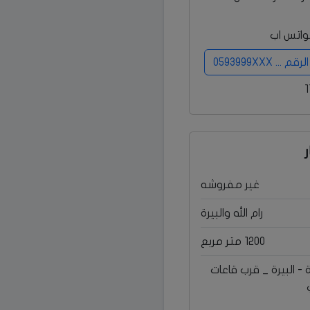
واتس اب
 0593999XXX
غير مفروشه
رام الله والبيرة
1200 متر مربع
رة - البيرة _ قرب قاعات