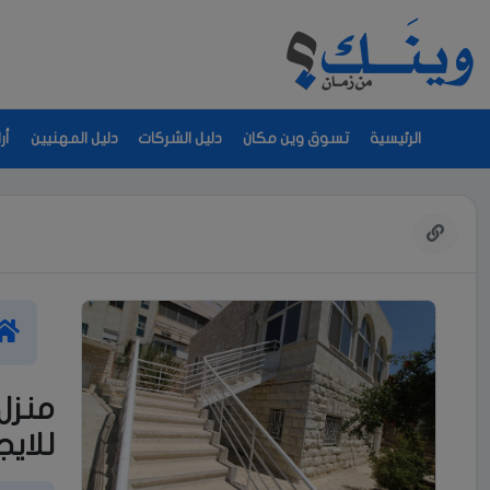
الرئيسية
تسوق وين مكان
دليل الشركات
دليل المهنيين
أر
منزل
للايج