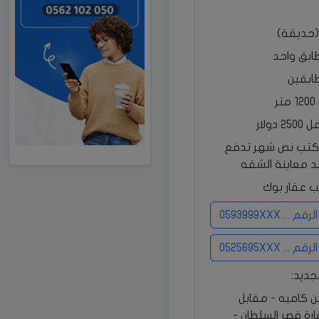
(حديقة)
طابق واحد
طابقين
ر
دولار
كتب نص شهر تدفع
 عقار بوك
 0593999XXX
 0525695XXX
جديد:
من كافيه - مقابل
مارة قصر السلطان -