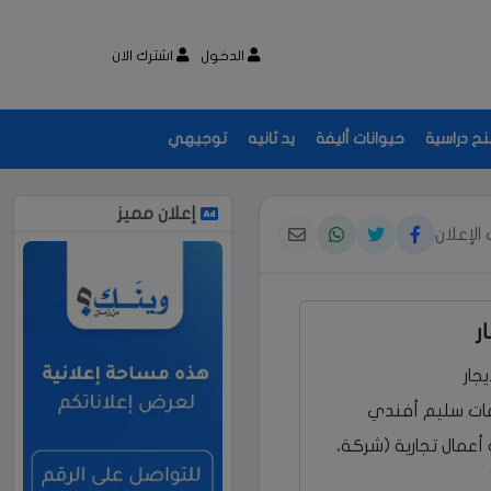
الدخول
اشترك الان
نح دراسية
حيوانات أليفة
يد ثانيه
توجيهي
إعلان مميز
الإعلان
ر
جار
اعات سليم أفندي
أعمال تجارية (شركة،