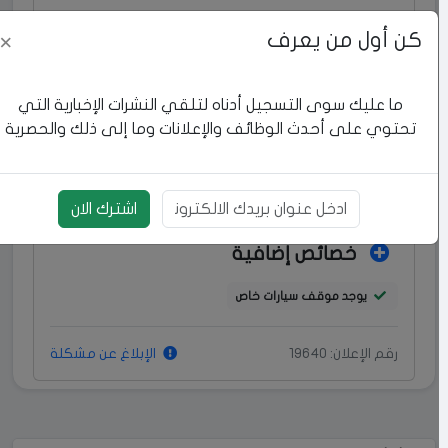
عدد الغرف:
3
كن أول من يعرف
×
عدد الحمامات:
1
ما عليك سوى التسجيل أدناه لتلقي النشرات الإخبارية التي
عدد المطابخ:
1
تحتوي على أحدث الوظائف والإعلانات وما إلى ذلك والحصرية
عدد البرندات:
1
الصالة:
1
اشترك الان
بريد الالكتروني
خصائص إضافية
يوجد موقف سيارات خاص
رقم الإعلان: 19640
الإبلاغ عن مشكلة