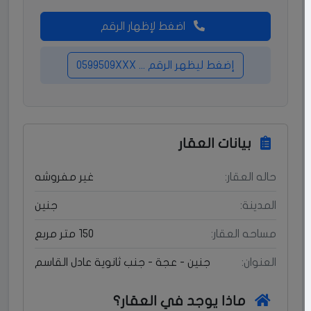
اضغط لإظهار الرقم
إضغط ليظهر الرقم ... 0599509XXX
بيانات العقار
حاله العقار:
غير مفروشه
المدينة:
جنين
مساحه العقار:
150 متر مربع
العنوان:
جنين - عجة - جنب ثانوية عادل القاسم
ماذا يوجد في العقار؟