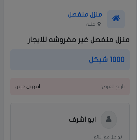
منزل منفصل
جنين
منزل منفصل غير مفروشه للايجار
1000 شيكل
تاريخ العرض:
انتهى عرض
ابو اشرف
تواصل مع البائع