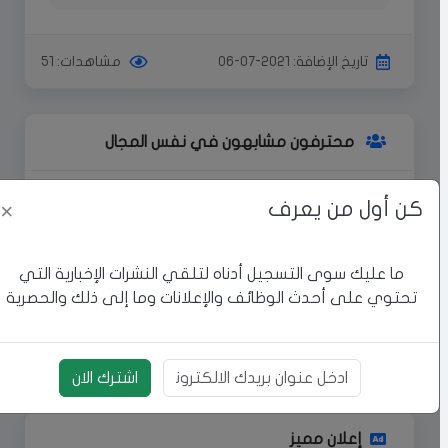
تاريخ الإضافة: 2021-07-06
مشاهدات: 51
محترفون مشابهون في نفس المجال
كن أول من يعرف
×
يمكنك الوصول إلى المزيد من
المحترفين
اكتشف المزيد من المحترفين في مجال
ما عليك سوى التسجيل أدناه لتلقي النشرات الإخبارية التي
بناء حجر واحصل على الخدمات التي
تحتوي على أحدث الوظائف والإعلانات وما إلى ذلك والحصرية
تحتاجها بأفضل جودة.
اشترك الان
بريد الالكتروني
إعلان مميز