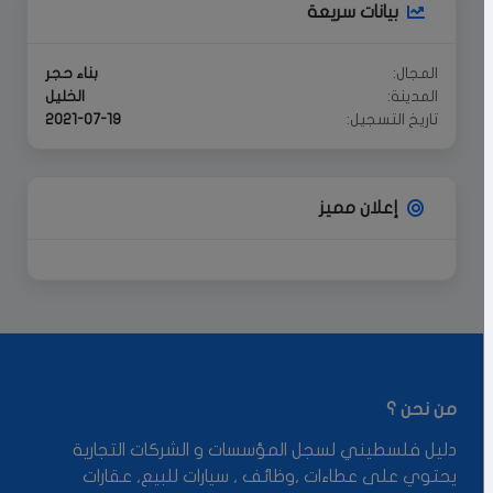
بيانات سريعة
المجال:
بناء حجر
المدينة:
الخليل
تاريخ التسجيل:
2021-07-19
إعلان مميز
من نحن ؟
دليل فلسطيني لسجل المؤسسات و الشركات التجارية
يحتوي على عطاءات ,وظائف , سيارات للبيع, عقارات