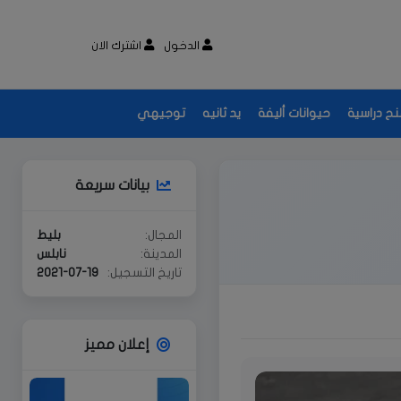
الدخول
اشترك الان
نح دراسية
حيوانات أليفة
يد ثانيه
توجيهي
بيانات سريعة
المجال:
بليط
المدينة:
نابلس
تاريخ التسجيل:
2021-07-19
إعلان مميز