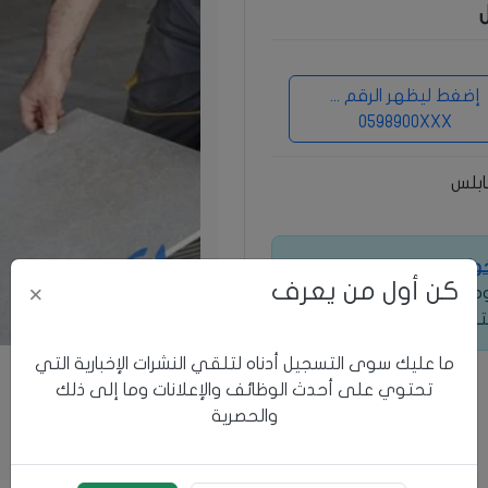
إضغط ليظهر الرقم ...
0598900XXX
ابلس
خول
للوصول إلى معلومات
كن أول من يعرف
×
 ومعرفة طرق التواصل
ترف.
ما عليك سوى التسجيل أدناه لتلقي النشرات الإخبارية التي
تحتوي على أحدث الوظائف والإعلانات وما إلى ذلك
والحصرية