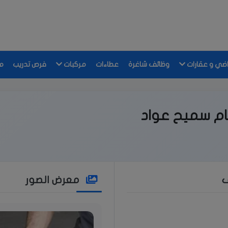
اضي و عقارات
وظائف شاغرة
عطاءات
مركبات
فرص تدريب
م
م سميح عواد
ف
معرض الصور