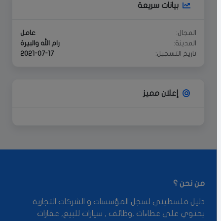
بيانات سريعة
المجال:
عامل
المدينة:
رام الله والبيرة
تاريخ التسجيل:
2021-07-17
إعلان مميز
من نحن ؟
دليل فلسطيني لسجل المؤسسات و الشركات التجارية
يحتوي على عطاءات ,وظائف , سيارات للبيع, عقارات