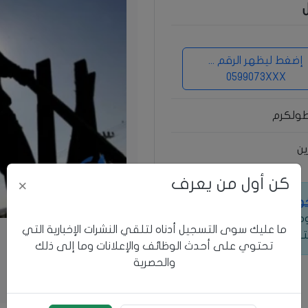
إضغط ليظهر الرقم ...
0599073XXX
ولكرم
ين
كن أول من يعرف
×
خول
للوصول إلى معلومات
 ومعرفة طرق التواصل
ما عليك سوى التسجيل أدناه لتلقي النشرات الإخبارية التي
ترف.
تحتوي على أحدث الوظائف والإعلانات وما إلى ذلك
والحصرية