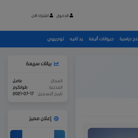
الدخول
اشترك الان
نح دراسية
حيوانات أليفة
يد ثانيه
توجيهي
بيانات سريعة
المجال:
عامل
المدينة:
طولكرم
تاريخ التسجيل:
2021-07-17
إعلان مميز