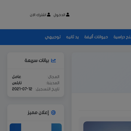
الدخول
اشترك الان
نح دراسية
حيوانات أليفة
يد ثانيه
توجيهي
بيانات سريعة
المجال:
عامل
المدينة:
نابلس
تاريخ التسجيل:
2021-07-12
إعلان مميز