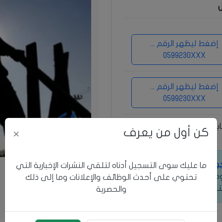
إضغط ليظهر الرقم ...
0599230XXX
إضغط ليظهر الرقم ...
0599230XXX
ابلس
كن أول من يعرف
×
خول
للوصول إلى معلومات
ما عليك سوى التسجيل أدناه لتلقي النشرات الإخبارية التي
 ومعرفة طرق التواصل
تحتوي على أحدث الوظائف والإعلانات وما إلى ذلك
ترف.
والحصرية