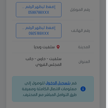
إضغط ليظهر الرقم ...
رقم الموبايل
0599788XXX
إضغط ليظهر الرقم ...
رقم الهاتف
0925169XXX
المدينة
سلفيت وبديا
سلفيت - حارس - جانب
العنوان
المجلس القروي
قم
بتسجيل الدخول
للوصول إلى
معلومات الاتصال الكاملة ومعرفة
طرق التواصل المباشر مع المحترف.