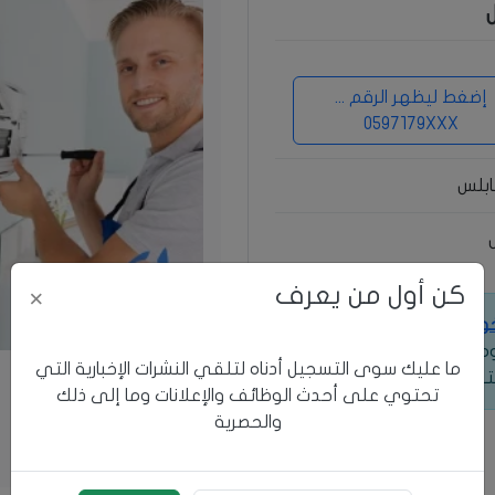
إضغط ليظهر الرقم ...
0597179XXX
ابلس
كن أول من يعرف
×
خول
للوصول إلى معلومات
 ومعرفة طرق التواصل
ما عليك سوى التسجيل أدناه لتلقي النشرات الإخبارية التي
ترف.
تحتوي على أحدث الوظائف والإعلانات وما إلى ذلك
والحصرية