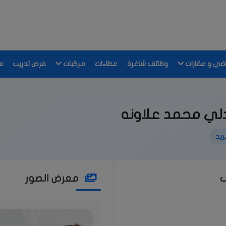
اضي و عقارات
وظائف شاغرة
عطاءات
مركبات
فرص تدريب
م
ي محمد علاونه
يد
ف
معرض الصور