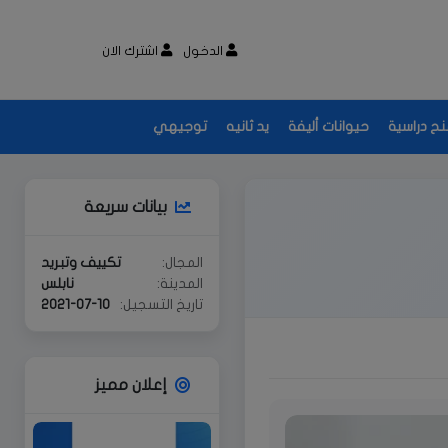
الدخول
اشترك الان
نح دراسية
حيوانات أليفة
يد ثانيه
توجيهي
بيانات سريعة
المجال:
تكييف وتبريد
المدينة:
نابلس
تاريخ التسجيل:
2021-07-10
إعلان مميز