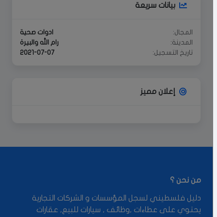
بيانات سريعة
المجال:
ادوات صحية
المدينة:
رام الله والبيرة
تاريخ التسجيل:
2021-07-07
إعلان مميز
من نحن ؟
دليل فلسطيني لسجل المؤسسات و الشركات التجارية
يحتوي على عطاءات ,وظائف , سيارات للبيع, عقارات