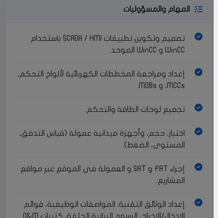
المهام والمسؤوليات
تصميم وتكوين تطبيقات SCADA / HMI باستخدام
WinCC و WinCC الموحد.
إعداد ومراجعة المخططات الكهربائية لألواح التحكم،
MCCs، و MDBs.
تجميع لوحات الطاقة والتحكم.
اختيار، حجم، وأجهزة ميدانية عمولة (قياس التدفق،
المستوى، الضغط).
إجراء FAT و SAT و العمولة في الموقع عبر مواقع
المشاريع.
إعداد الوثائق التقنية: المواصفات الوظيفية، قوائم
الإدخال/الإخراج، الرسوم البيانية الحلقة، كتيبات O&M.