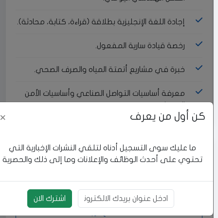
إجادة اللغة الإنجليزية بطلاقة (قراءة، كتابة، محادثة).
رخصة قيادة سارية المفعول.
خبرة في مشاريع أتمتة المياه والصرف الصحي.
معرفة أساسيات التواصل الصناعي وأساسيات الأمن
السيبراني.
كن أول من يعرف
×
ما عليك سوى التسجيل أدناه لتلقي النشرات الإخبارية التي
إجراءات سريعة
تحتوي على أحدث الوظائف والإعلانات وما إلى ذلك والحصرية
تقدم للوظيفة
اشترك الان
بريد الالكتروني
نسخ الرابط