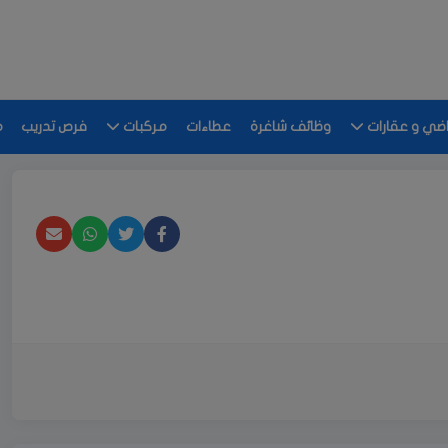
اضي و عقارات
وظائف شاغرة
عطاءات
مركبات
فرص تدريب
م