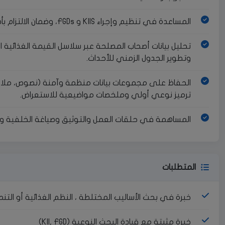
المساعدة في تنظيم وإجراء KIIS و FGDs، وضمان الالتزام بأطر أخذ العينات.
تحليل بيانات أصحاب المصلحة عبر سلاسل القيمة الغذائية ال
وتطوير الجدول الزمني للأحداث.
الحفاظ على مجموعات بيانات منظمة وآمنة (نصوص، ملاحظات
ترميز نوعي أولي وملخصات مواضيعية للاستعراض.
المساهمة في حلقات العمل والتوثيق وصياغة الخلفية وال
المتطلبات
خبرة في بحث الأساليب المختلطة ، النظم الغذائية أو التن
خبرة مثبتة مع قيادة البحث النوعية (KII, FGD)