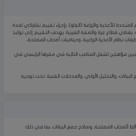
التعاون مع منظمة الأمم المتحدة للأغذية والزراعة (الفاو)، بإجراء تقييم تشاركي لمدة
ة، يغطي قطاع غزة والضفة الغربية. يهدف التقييم إلى توليد
ات نظام الأغذية الزراعية، وديناميات أصحاب المصلحة،
تسعى شركة PARC إلى توظيف مهنيين مؤهلين لشغل المناصب التالية في مقرها الرئيسي في
بيانات، والتحليل الأولي، والمدخلات الفنية، تحت توجيه
 KIIS, FGDs, أدوات رسم الخرائط لأصحاب المصلحة, ونماذج جمع البيانات, بما في ذلك