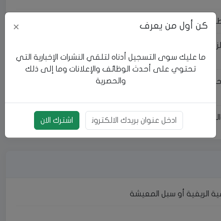
كن أول من يعرف
×
زراعية، وإجراء استعراضات مكتبية لدعم إعادة بناء خط الأساس
ما عليك سوى التسجيل أدناه لتلقي النشرات الإخبارية التي
تحتوي على أحدث الوظائف والإعلانات وما إلى ذلك
والحصرية
، قاعدة بيانات الأحداث)، وضمان مراقبة الجودة، وإجراء
منهجية والأقسام الوصفية مع دعم عمليات التنسيق والإبلاغ.
بريد الالكتروني
اشترك الان
مية الريفية أو سبل المعيشة