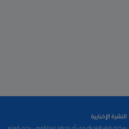
النشرة الإخبارية
يمكنك إلغاء الاشتراك في أي لحظة. لهذا الغرض ، يرجى العثور