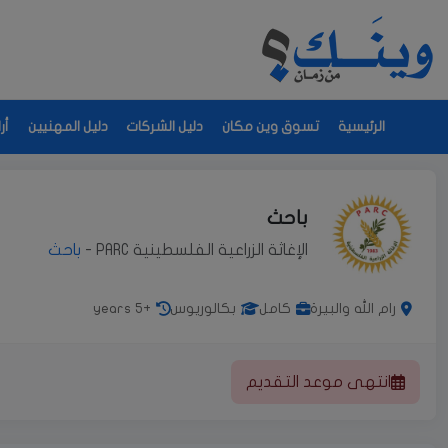
الرئيسية
تسوق وين مكان
دليل الشركات
دليل المهنيين
أر
باحث
الإغاثة الزراعية الفلسطينية PARC -
باحث
رام الله والبيرة
كامل
بكالوريوس
+5 years
انتهى موعد التقديم