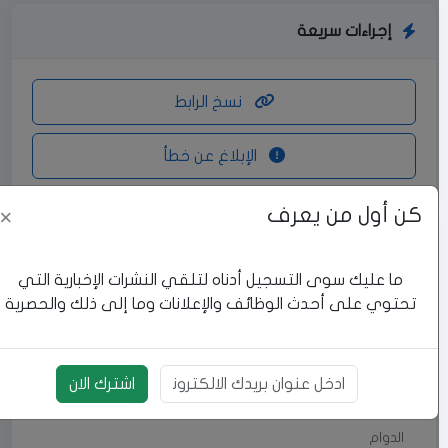
إجراءات سريعة
نسخ الرابط
الإبلاغ عن خطأ
كن أول من يعرف
×
بيانات الوظيفة
ما عليك سوى التسجيل أدناه لتلقي النشرات الإخبارية التي
تحتوي على أحدث الوظائف والإعلانات وما إلى ذلك والحصرية
المنطقة
رام الله والبيرة
العنوان
اشترك الان
بريد الالكتروني
الدوام