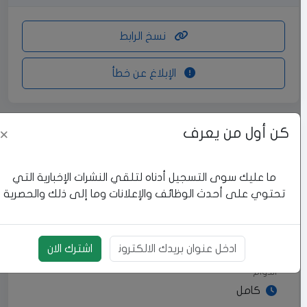
نسخ الرابط
الإبلاغ عن خطأ
كن أول من يعرف
×
بيانات الوظيفة
ما عليك سوى التسجيل أدناه لتلقي النشرات الإخبارية التي
المنطقة
تحتوي على أحدث الوظائف والإعلانات وما إلى ذلك والحصرية
رام الله والبيرة
العنوان
الماصيون عين منجد
اشترك الان
بريد الالكتروني
الدوام
كامل