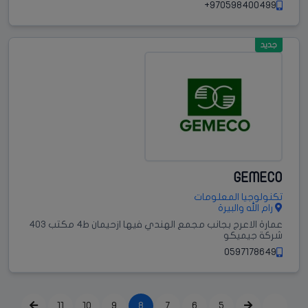
970598400499+
جديد
GEMECO
تكنولوجيا المعلومات
رام الله والبيرة
عمارة الاعرج بجانب مجمع الهندي فيها ازحيمان ط4 مكتب 403
شركة جيميكو
0597178649
11
10
9
8
7
6
5