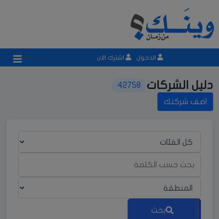
الدخول
اشترك الان
دليل الشركات
42758
اضف شركتك
بحث