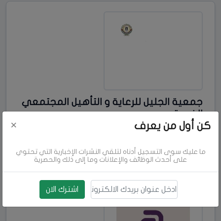
جمعية الجليل للرعاية و التأهيل المجتمعي
الخيرية
×
كن أول من يعرف
مركز ثقافي
جنين
جنين
ما عليك سوى التسجيل أدناه لتلقي النشرات الإخبارية التي تحتوي
0597190508
على أحدث الوظائف والإعلانات وما إلى ذلك والحصرية
جديد
اشترك الان
بريد الالكتروني