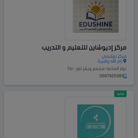
مركز إديوشاين للتعليم و التدريب
مركز تعليمي
رام الله والبيرة
دوار الساعة-مجمع ويفز تاور -ط5
0597325383
جديد