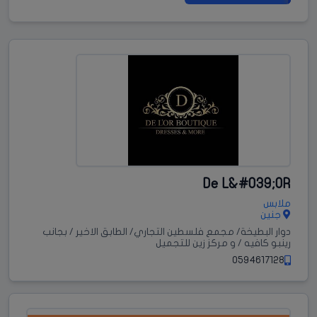
De L&#039;OR
ملابس
جنين
دوار البطيخة/ مجمع فلسطين التجاري/ الطابق الاخير / بجانب
رينبو كافيه / و مركز زين للتجميل
0594617128