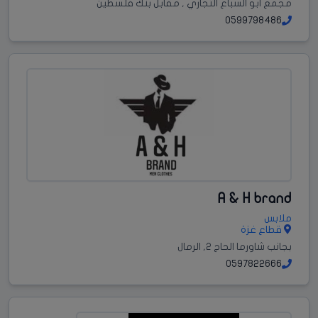
مجمع ابو السباع التجاري , مقابل بنك فلسطين‏
0599798486
A & H brand
ملابس
قطاع غزة
بجانب شاورما الحاج 2, الرمال
0597822666