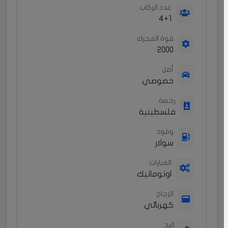
عدد الركاب
4+1
قوة المحرك
2000
أصل
خصوصي
رخصة
فلسطينية
وقود
سولار
الغيارات
اوتوماتيك
الزجاج
كهربائي
اليد