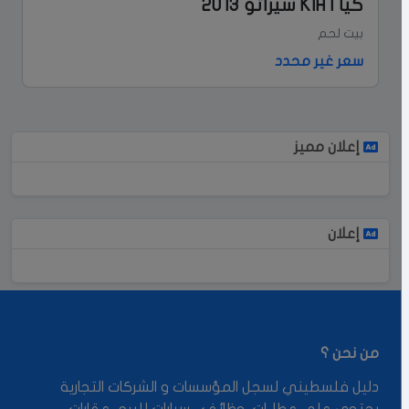
كيا | KIA سيراتو 2013
بيت لحم
سعر غير محدد
إعلان مميز
إعلان
من نحن ؟
دليل فلسطيني لسجل المؤسسات و الشركات التجارية
يحتوي على عطاءات ,وظائف , سيارات للبيع, عقارات