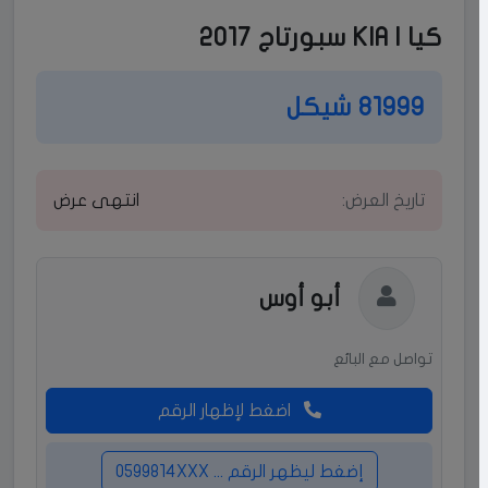
كيا | KIA سبورتاج 2017
81999 شيكل
تاريخ العرض:
انتهى عرض
أبو أوس
تواصل مع البائع
اضغط لإظهار الرقم
إضغط ليظهر الرقم ... 0599814XXX