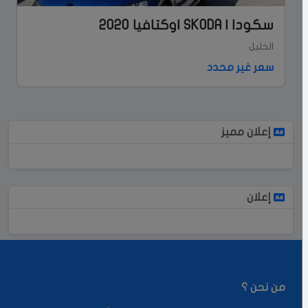
سكودا | SKODA اوكتافيا 2020
الخليل
سعر غير محدد
إعلان مميز
إعلان
من نحن ؟