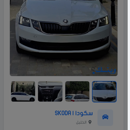
سكودا | SKODA
الخليل