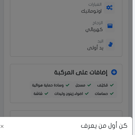
الغيارات
اوتوماتيك
الزجاج
كهربائي
اليد
يد أولى
إضافات على المركبة
مُكيّف
مسجل
وسادة حماية هوائية
حساسات
اضواء زينون وليدات
شاشة
كن أول من يعرف
×
رقم الإعلان: 69287
الإبلاغ عن مشكلة