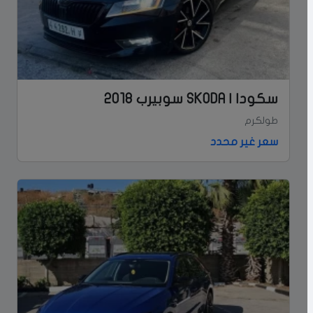
سكودا | SKODA سوبيرب 2018
طولكرم
سعر غير محدد