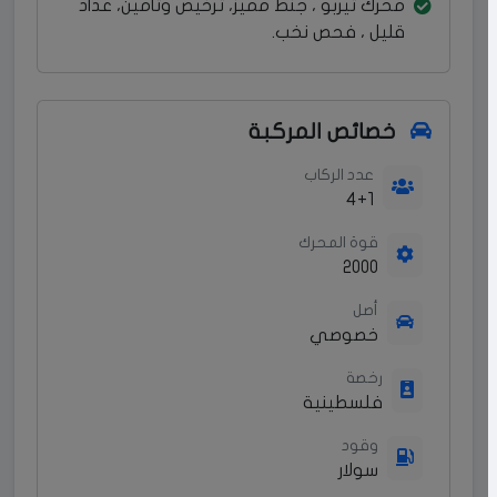
محرك تيربو ، جنط مميز، ترخيص وتأمين، عداد
قليل ، فحص نخب.
خصائص المركبة
عدد الركاب
4+1
قوة المحرك
2000
أصل
خصوصي
رخصة
فلسطينية
وقود
سولار