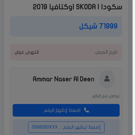
سكودا | SKODA اوكتافيا 2019
71999 شيكل
تاريخ العرض:
انتهى عرض
Ammar Naser Al Deen
تواصل مع البائع
اضغط لإظهار الرقم
إضغط ليظهر الرقم ... 0568300XXX