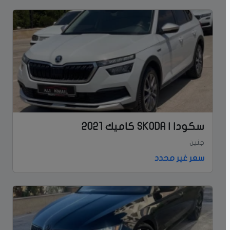
سكودا | SKODA كاميك 2021
جنين
سعر غير محدد