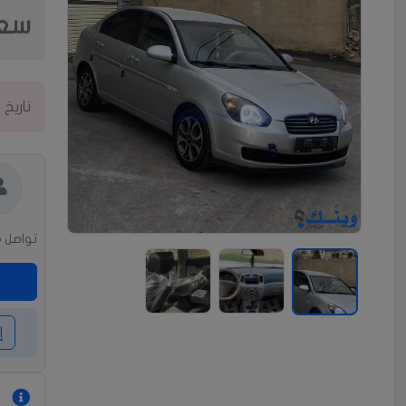
سعر
تاريخ 
تواصل م
إ
م