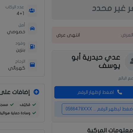
 غير محدد
عدد الركاب
4+1
أصل
خصوصي
العرض:
انتهى عرض
وقود
بنزين
عدي حيدرية أبو
الزجاج
يوسف
كهربائي
ع البائع
إضافات على 
اضغط لإظهار الرقم
مُكيّف
مسجل
ضغط ليظهر الرقم ... 0566478XXX
وسادة حماية هوائية
علومات المركبة