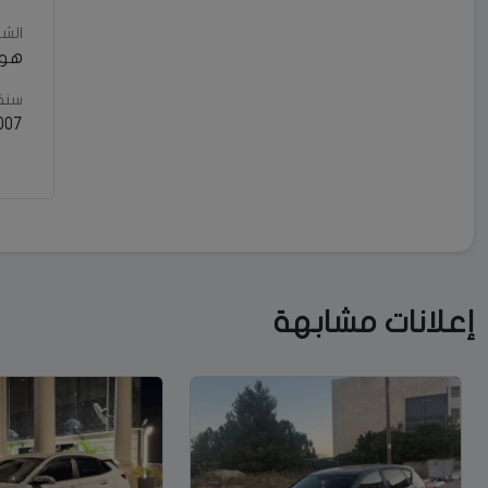
الشر
هونداي
سنة 
007
إعلانات مشابهة