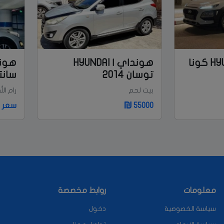
هونداي | HYUNDAI كونا
هونداي | HYUNDAI
توسان 2014
سانتاف
بيت لحم
رام الل
55000
سعر غ
معلومات
روابط مخصصة
سياسة الخصوصية
دخول