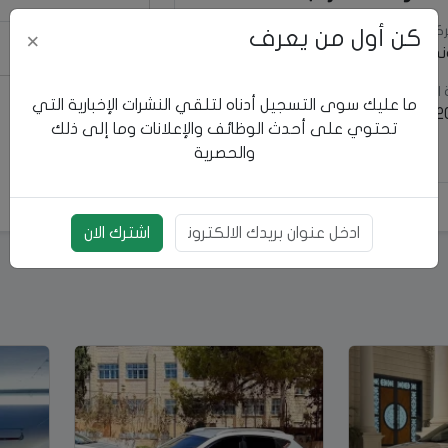
كة
الموديل
كن أول من يعرف
×
رقم الإعلان: 68862
 | HYUNDAI
فيرنا
الإنتاج
التصنيف
ما عليك سوى التسجيل أدناه لتلقي النشرات الإخبارية التي
2
مركبات
تحتوي على أحدث الوظائف والإعلانات وما إلى ذلك
خاصه
والحصرية
بريد الالكتروني
اشترك الان