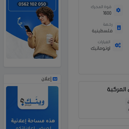
قوة المحرك
1600
رخصة
فلسطينية
الغيارات
اوتوماتيك
إعلان
المركبة