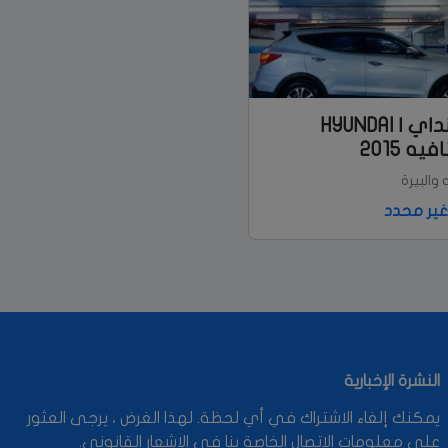
هونداي | HYUNDAI
يه 2015
ه والبيرة
ير محدد
النشرة الإخبارية
يمكنك إلغاء الاشتراك في أي لحظة. لهذا الغرض ، يرجى العثور
على معلومات الاتصال الخاصة بنا في الإشعار القانوني.