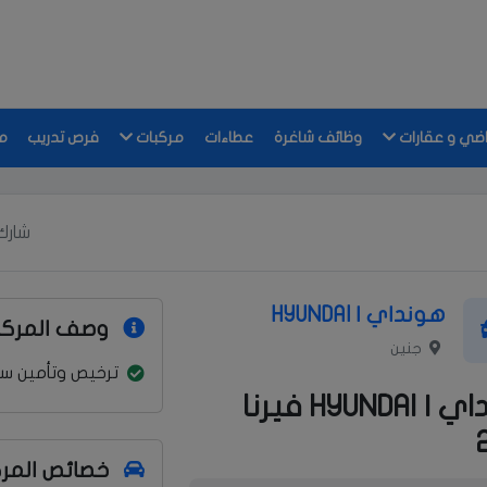
اضي و عقارات
وظائف شاغرة
عطاءات
مركبات
فرص تدريب
م
شارك 
هونداي | HYUNDAI
وصف المركب
جنين
ترخيص وتأمين س
هونداي | HYUNDAI فيرنا
خصائص المر