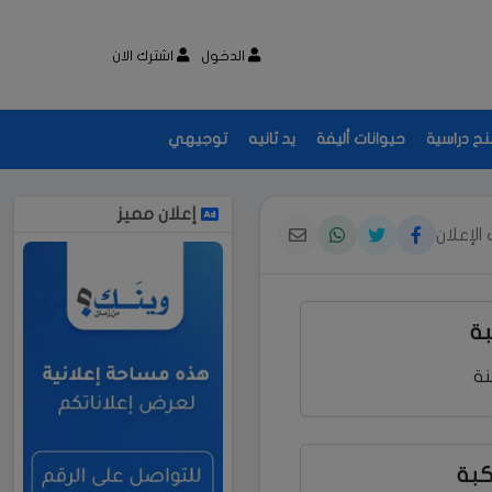
الدخول
اشترك الان
نح دراسية
حيوانات أليفة
يد ثانيه
توجيهي
إعلان مميز
الإعلان
ة
نة
كبة