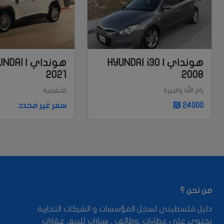
هونداي | HYUNDAI i30
2021
2008
رام الله والبيرة
قلقيلية
24000
سعر غير محدد
من نحن ؟
دليل فلسطيني لسجل المؤسسات و الشركات التجارية
يحتوي على عطاءات ,وظائف , سيارات للبيع, عقارات