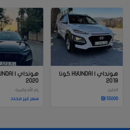
هونداي | HYUNDAI كونا
2020
2019
الخليل
رام الله والبيرة
55000
سعر غير محدد