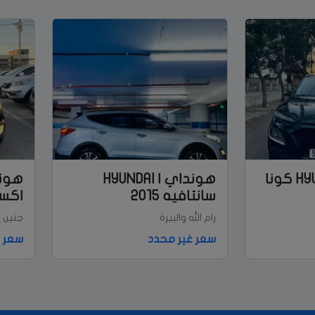
هونداي | HYUNDAI كونا
هونداي | HYUNDAI
سانتافيه 2015
اكسنت
رام الله والبيرة
جنين
سعر غير محدد
سعر غ