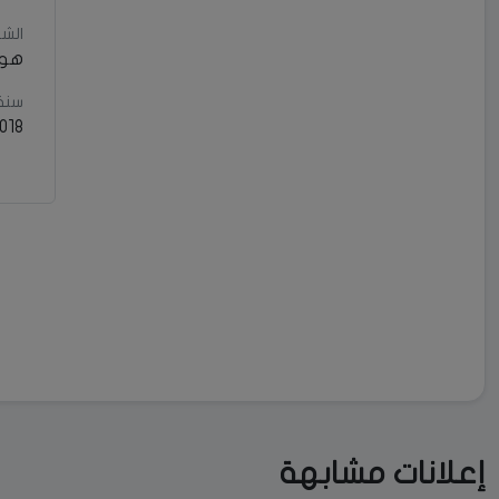
الشر
هونداي
سنة 
018
إعلانات مشابهة