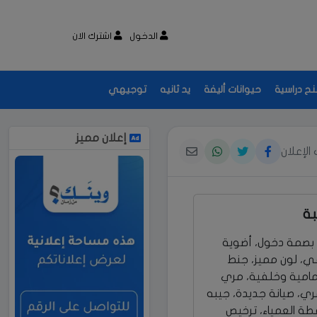
الدخول
اشترك الان
نح دراسية
حيوانات أليفة
يد ثانيه
توجيهي
إعلان مميز
الإعلان
ة
 بصمة دخول، أضوية
ي، لون مميز، جنط
مامية وخلفية، مري
ري، صيانة جديدة، جيبه
قطة العمياء، ترخيص