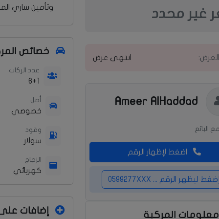
وتأمين ساري الم
 غير محدد
خصائص المر
العرض:
انتهى عرض
عدد الركاب
6+1
Ameer AlHaddad
أصل
خصوصي
ع البائع
وقود
سولار
اضغط لإظهار الرقم
الزجاج
كهربائي
ضغط ليظهر الرقم ... 0599277XXX
إضافات على 
علومات المركبة