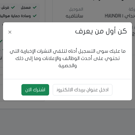
مسجل
فرش ج
كة
الموديل
 | HYUNDAI
سانتافيه
وسادة حماية هوائية
اضواء زينون وليدات
الإنتاج
التصنيف
كن أول من يعرف
×
هاند بريك كهرباء
2
مركبات
خاصه
تحكم ستيرينغ
تدفئة مقود
ك
ما عليك سوى التسجيل أدناه لتلقي النشرات الإخبارية التي
تحتوي على أحدث الوظائف والإعلانات وما إلى ذلك
تحديد مسار
تد
والحصرية
بريد الالكتروني
اشترك الان
رقم الإعلان: 68716