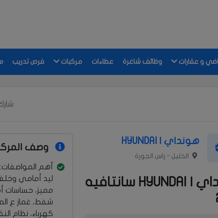
اضي و عقارات
وظائف شاغرة
عطاءات
مركبات
فرص تدريب
م
شارك 
هونداي | HYUNDAI
وصف المركب
الخليل - راس الجورة
أهم المواصفات:
ليد أمامي وخلف
هونداي | HYUNDAI سانتافيه
مميز، حساسات أ
شفط، غماز ع الم
كهرباء، نظام الن