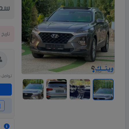
سعر
تاريخ 
تواصل م
إ
م