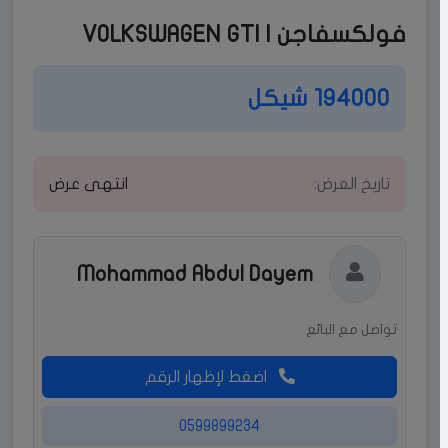
فولكسفاجن | VOLKSWAGEN GTI
194000 شيكل
تاريخ العرض:
انتهى عرض
Mohammad Abdul Dayem
تواصل مع البائع
اضغط لإظهار الرقم
٠٥٩٩٨٩٩٢٣٤