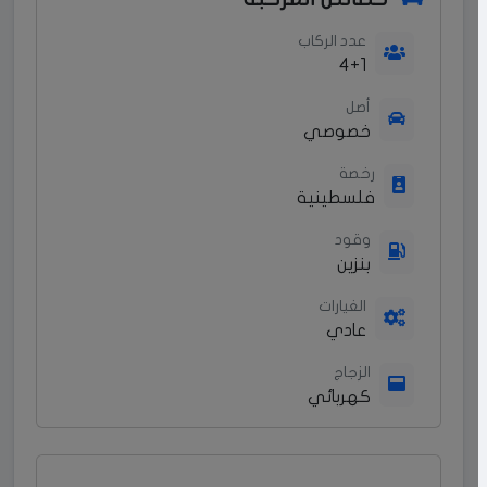
عدد الركاب
4+1
أصل
خصوصي
رخصة
فلسطينية
وقود
بنزين
الغيارات
عادي
الزجاج
كهربائي