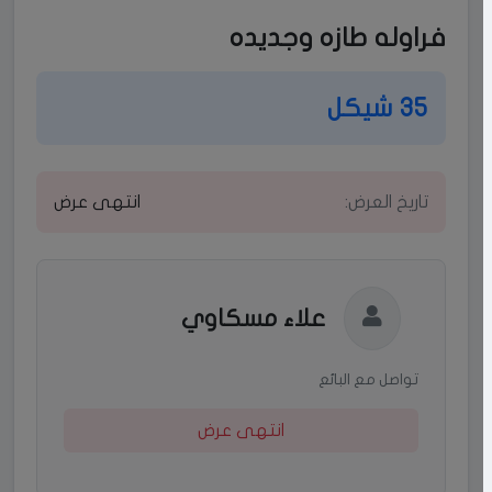
فراوله طازه وجديده
35 شيكل
تاريخ العرض:
انتهى عرض
علاء مسكاوي
تواصل مع البائع
انتهى عرض