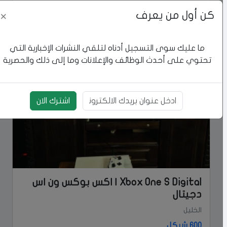
Xbox Series X | اكس بوكس سيريس اكس
كن أول من يعرف
×
الخليل
1700 شيكل
ما عليك سوى التسجيل أدناه لتلقي النشرات الإخبارية التي
تحتوي على أحدث الوظائف والإعلانات وما إلى ذلك والحصرية
اشترك الان
بريد الالكتروني
Xbox One S Digital | اكس بوكس ون اس
دجيتال
الخليل
600 شيكل